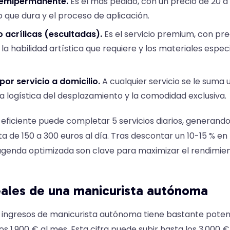
semipermanente.
Es el más pedido, con un precio de 20 a
 lo que dura y el proceso de aplicación.
o acrílicas (escultadas).
Es el servicio premium, con pre
 la habilidad artística que requiere y los materiales espec
or servicio a domicilio.
A cualquier servicio se le suma 
la logística del desplazamiento y la comodidad exclusiva.
 eficiente puede completar 5 servicios diarios, generand
a de 150 a 300 euros al día. Tras descontar un 10-15 % en 
genda optimizada son clave para maximizar el rendimien
eales de una manicurista autónoma
ingresos de manicurista autónoma tiene bastante potenc
s 1.900 € al mes. Esta cifra puede subir hasta los 3.000 