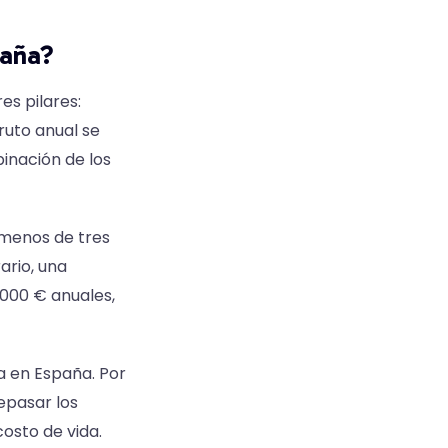
paña?
s pilares:
ruto anual se
binación de los
 menos de tres
ario, una
.000 € anuales,
a en España. Por
epasar los
osto de vida.