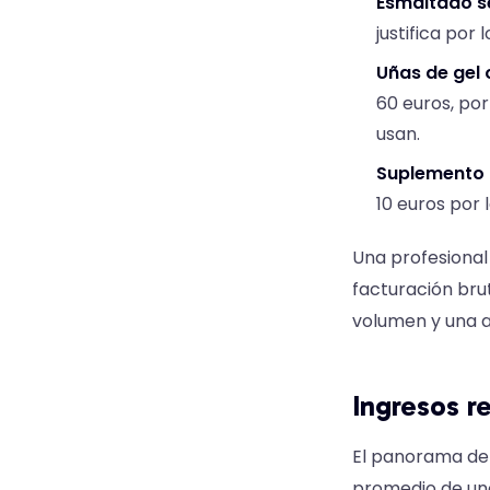
Esmaltado 
justifica por
Uñas de gel 
60 euros, por
usan.
Suplemento p
10 euros por 
Una profesional
facturación brut
volumen y una a
Ingresos r
El panorama de 
promedio de uno