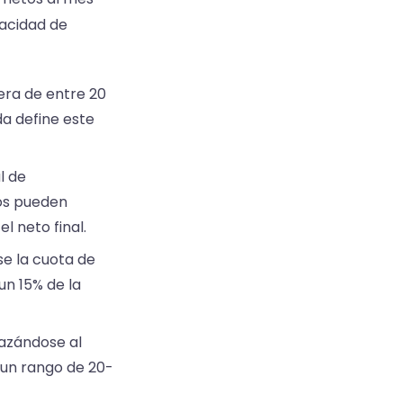
pacidad de
era de entre 20
a define este
l de
os pueden
 neto final.
se la cuota de
un 15% de la
azándose al
 un rango de 20-