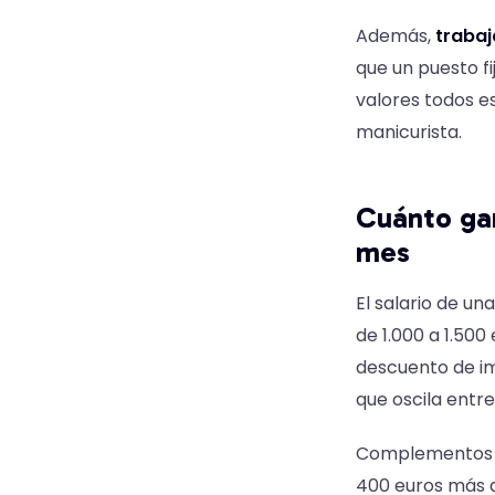
Además,
traba
que un puesto f
valores todos e
manicurista.
Cuánto gan
mes
El salario de u
de 1.000 a 1.500
descuento de im
que oscila entre
Complementos co
400 euros más a