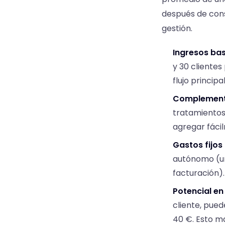
después de cons
gestión.
Ingresos bas
y 30 cliente
flujo principa
Complement
tratamientos
agregar fáci
Gastos fijos
autónomo (un
facturación)
Potencial en
cliente, pued
40 €. Esto ma