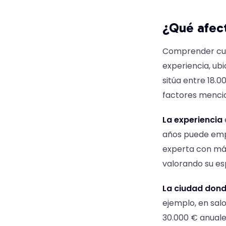
¿Qué afect
Comprender cuán
experiencia, ubi
sitúa entre 18.0
factores mencio
La experiencia
años puede empe
experta con más
valorando su esp
La ciudad dond
ejemplo, en sal
30.000 € anuale