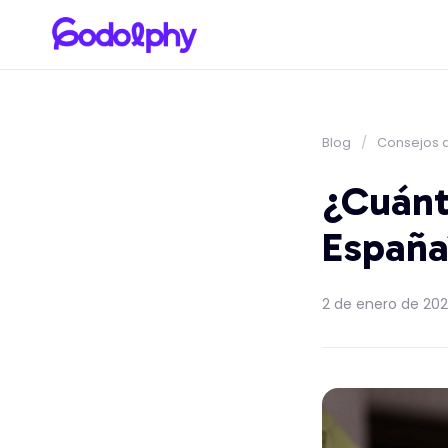
Blog
/
Consejos 
¿Cuánt
España
2 de enero de 20