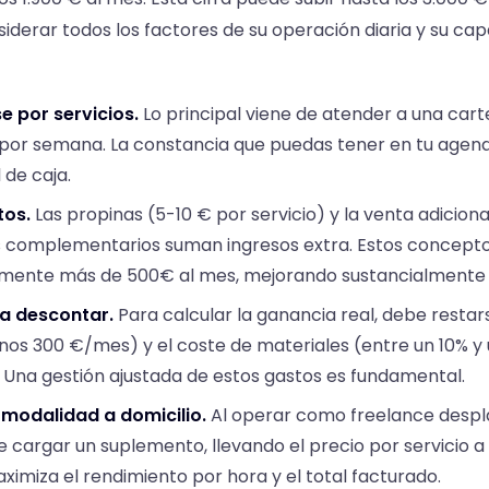
iderar todos los factores de su operación diaria y su ca
e por servicios.
Lo principal viene de atender a una cart
s por semana. La constancia que puedas tener en tu agend
l de caja.
os.
Las propinas (5-10 € por servicio) y la venta adiciona
 complementarios suman ingresos extra. Estos concept
lmente más de 500€ al mes, mejorando sustancialmente el
 a descontar.
Para calcular la ganancia real, debe restar
os 300 €/mes) y el coste de materiales (entre un 10% y 
. Una gestión ajustada de estos gastos es fundamental.
 modalidad a domicilio.
Al operar como freelance despl
e cargar un suplemento, llevando el precio por servicio a
ximiza el rendimiento por hora y el total facturado.