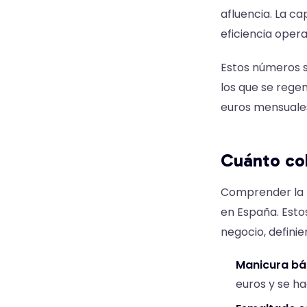
afluencia. La 
eficiencia opera
Estos números s
los que se regen
euros mensuale
Cuánto cob
Comprender la t
en España. Estos
negocio, defini
Manicura bás
euros y se h