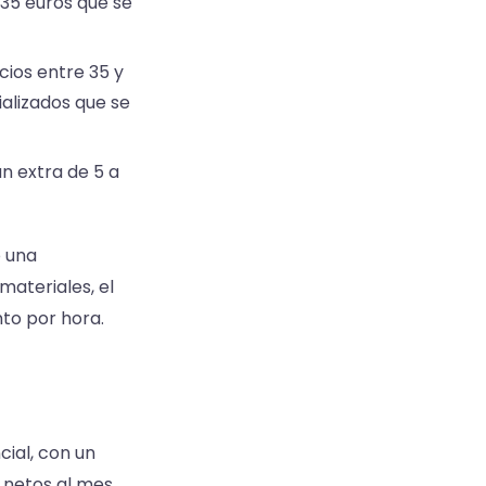
 35 euros que se
cios entre 35 y
ializados que se
un extra de 5 a
o una
materiales, el
to por hora.
ial, con un
€ netos al mes