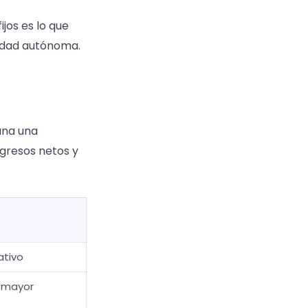
jos es lo que
idad autónoma.
gana una
gresos netos y
ativo
y mayor