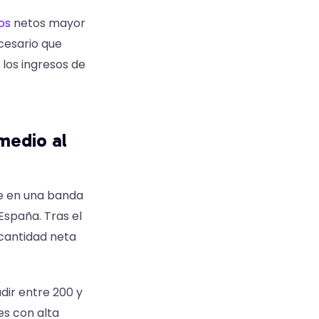
os
netos mayor
cesario que
los ingresos de
medio al
se en una banda
 España. Tras el
 cantidad neta
dir entre 200 y
es con alta