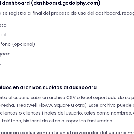
 el dashboard (dashboard.godolphy.com)
 se registra al final del proceso de uso del dashboard, rec
eto
ail
fono (opcional)
gocio
o
nidos en archivos subidos al dashboard
ite al usuario subir un archivo CSV o Excel exportado de su
Fresha, Treatwell, Floww, Square u otra). Este archivo pued
clientas o clientes finales del usuario, tales como nombres,
teléfono, historial de citas e importes facturados.
rocesan exclusivamente en el navegador del usuario
me