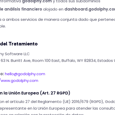
informativa
godolphy.com
y todos sus subdominios
 análisis financiero
alojado en
dashboard.godolphy.c
ica a ambos servicios de manera conjunta dado que pertene
le.
 del Tratamiento
y Software LLC
63 N. Burritt Ave, Room 100 East, Buffalo, WY 82834, Estados
o:
hello@godolphy.com
//www.godolphy.com
n la Unión Europea (Art. 27 RGPD)
n el artículo 27 del Reglamento (UE) 2016/679 (RGPD), God
epresentante en la Unión Europea para atender las consulta
eos en relación con la protección de datos: