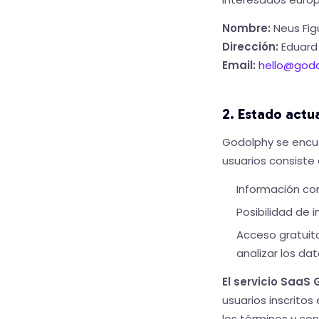
Nombre:
Neus Fig
Dirección:
Eduard 
Email:
hello@god
2. Estado actua
Godolphy se encue
usuarios consiste 
Información com
Posibilidad de 
Acceso gratuit
analizar los d
El servicio SaaS
usuarios inscritos
los términos y con