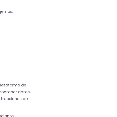
ogemos:
 plataforma de
e contener datos
 direcciones de
diante