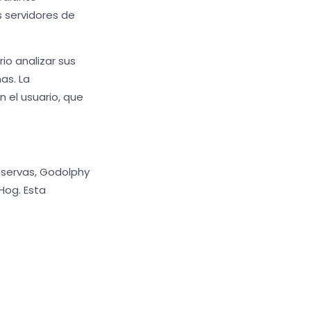
 servidores de
o analizar sus
as. La
 el usuario, que
eservas, Godolphy
Hog. Esta