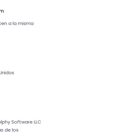
om
cen a la misma
 Unidos
olphy Software LLC
s de los