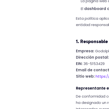
La página web 
El
dashboard de
Esta política apl
entidad responsab
1. Responsable
Empresa:
Godolph
Dirección postal:
EIN:
36-5153429
Email de contact
Sitio web:
https:
Representante e
De conformidad co
ha designado un r
interesados europ