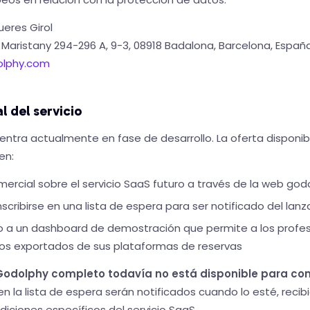
ueres Girol
Maristany 294-296 A, 9-3, 08918 Badalona, Barcelona, Españ
olphy.com
l del servicio
ntra actualmente en fase de desarrollo. La oferta disponib
en:
ercial sobre el servicio SaaS futuro a través de la web go
inscribirse en una lista de espera para ser notificado del la
o a un dashboard de demostración que permite a los profes
atos exportados de sus plataformas de reservas
 Godolphy completo todavía no está disponible para con
 en la lista de espera serán notificados cuando lo esté, rec
diciones específicos del servicio SaaS.