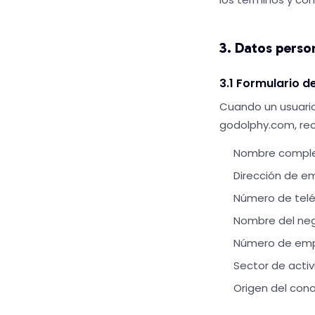
3. Datos pers
3.1 Formulario d
Cuando un usuario 
godolphy.com, rec
Nombre compl
Dirección de em
Número de tel
Nombre del ne
Número de empl
Sector de acti
Origen del con