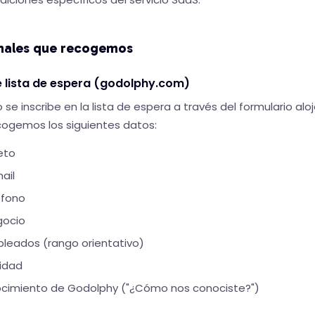
onales que recogemos
e lista de espera (godolphy.com)
se inscribe en la lista de espera a través del formulario alo
ogemos los siguientes datos:
eto
ail
éfono
gocio
eados (rango orientativo)
vidad
ocimiento de Godolphy ("¿Cómo nos conociste?")