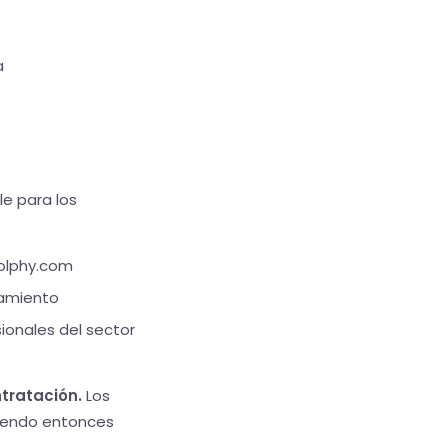
a
le para los
dolphy.com
nzamiento
ionales del sector
tratación.
Los
ibiendo entonces