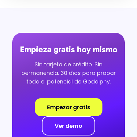
Empieza gratis hoy mismo
Sin tarjeta de crédito. Sin
permanencia. 30 días para probar
todo el potencial de Godolphy.
Empezar gratis
Ver demo