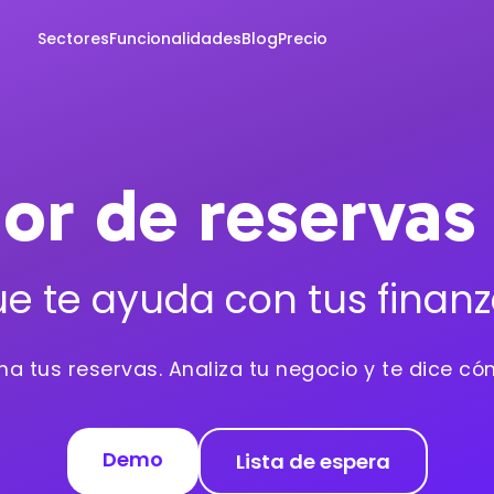
Sectores
Funcionalidades
Blog
Precio
or de reservas
e te ayuda con tus finan
na tus reservas. Analiza tu negocio y te dice 
Demo
Lista de espera