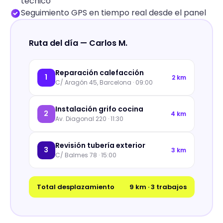
técnico
Seguimiento GPS en tiempo real desde el panel
Ruta del día — Carlos M.
Reparación calefacción
1
2 km
C/ Aragón 45, Barcelona · 09:00
Instalación grifo cocina
2
4 km
Av. Diagonal 220 · 11:30
Revisión tubería exterior
3
3 km
C/ Balmes 78 · 15:00
Total desplazamiento
9 km · 3 trabajos